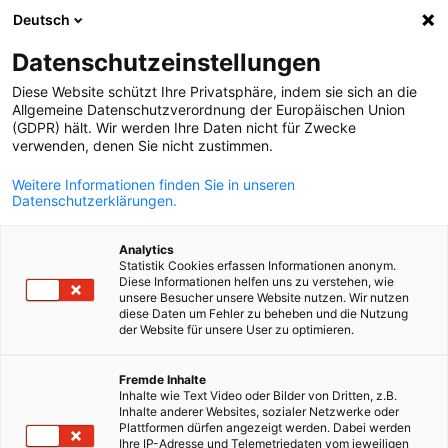
Deutsch
Suche öffnen
Navi
Ein
Datenschutzeinstellungen
Diese Website schützt Ihre Privatsphäre, indem sie sich an die
Allgemeine Datenschutzverordnung der Europäischen Union
(GDPR) hält. Wir werden Ihre Daten nicht für Zwecke
verwenden, denen Sie nicht zustimmen.
Weitere Informationen finden Sie in unseren
Datenschutzerklärungen.
Analytics
Statistik Cookies erfassen Informationen anonym.
News
08/05/2026
Diese Informationen helfen uns zu verstehen, wie
unsere Besucher unsere Website nutzen. Wir nutzen
diese Daten um Fehler zu beheben und die Nutzung
Rebuild Ukraine Weekly 4. ‒ 8.
der Website für unsere User zu optimieren.
German
Mai 2026
Fremde Inhalte
Inhalte wie Text Video oder Bilder von Dritten, z.B.
Inhalte anderer Websites, sozialer Netzwerke oder
Plattformen dürfen angezeigt werden. Dabei werden
russland ist endlich unter Druck / Deutsch-Ukrainische
Ihre IP-Adresse und Telemetriedaten vom jeweiligen