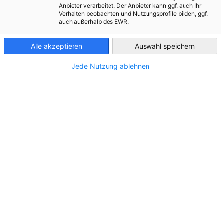
“Tomahawks”
Anbieter verarbeitet. Der Anbieter kann ggf. auch Ihr
Verhalten beobachten und Nutzungsprofile bilden, ggf.
Ukraine
auch außerhalb des EWR.
Alle akzeptieren
Auswahl speichern
Jede Nutzung ablehnen
4. ‒ 8. Mai 2026
Liebe Freunde der Ukraine,
“
der russische Dikator kann keine Siegesparade mehr in
Moskau halten, weil er unbedingt auch eine in Kyjiw
halten wollte
”. Der bei LinkedIn gepostete Satz fasst die
Situation um die morgige Parade in Moskau schön
zusammen. Er zeigt auch, dass Frieden vielleicht näher ist,