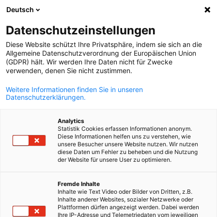
Deutsch
Suche öffnen
Navi
Ein
Datenschutzeinstellungen
Diese Website schützt Ihre Privatsphäre, indem sie sich an die
Mitgliedschaft
Allgemeine Datenschutzverordnung der Europäischen Union
(GDPR) hält. Wir werden Ihre Daten nicht für Zwecke
verwenden, denen Sie nicht zustimmen.
Die AHK Ukraine verfügt über ein umfassendes
Weitere Informationen finden Sie in unseren
Datenschutzerklärungen.
Netzwerk an Unternehmen und Organisationen, die
aktiv am deutsch-ukrainischen
Analytics
Wirtschaftslebenteilhaben. Werden auch Sie Mitglied
Statistik Cookies erfassen Informationen anonym.
Diese Informationen helfen uns zu verstehen, wie
und profitieren Sie von unserer professionellen
unsere Besucher unsere Website nutzen. Wir nutzen
diese Daten um Fehler zu beheben und die Nutzung
Unterstützung und einem starken B2B-Netzwerk.
der Website für unsere User zu optimieren.
German
Fremde Inhalte
Inhalte wie Text Video oder Bilder von Dritten, z.B.
Inhalte anderer Websites, sozialer Netzwerke oder
Plattformen dürfen angezeigt werden. Dabei werden
Ihre IP-Adresse und Telemetriedaten vom jeweiligen