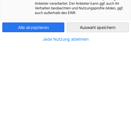
Anbieter verarbeitet. Der Anbieter kann ggf. auch Ihr
Verhalten beobachten und Nutzungsprofile bilden, ggf.
Ukraine
auch außerhalb des EWR.
Alle akzeptieren
Auswahl speichern
Jede Nutzung ablehnen
Mitglied werden
Durch die Mitgliedschaft in der AHK Ukraine wird Ihr
Unternehmen Teil eines starken internationalen Netzwerks,
das bei weltweit über 50.000 Mitgliedsunternehmen mehr als
230 Unternehmen in der Ukraine umfasst. Mitglieder...
Mehr ansehen