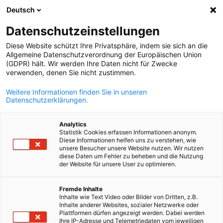
Deutsch
Suche öffnen
Navi
Ein
Datenschutzeinstellungen
Diese Website schützt Ihre Privatsphäre, indem sie sich an die
Allgemeine Datenschutzverordnung der Europäischen Union
(GDPR) hält. Wir werden Ihre Daten nicht für Zwecke
verwenden, denen Sie nicht zustimmen.
Weitere Informationen finden Sie in unseren
Datenschutzerklärungen.
Analytics
Statistik Cookies erfassen Informationen anonym.
Banken und
Diese Informationen helfen uns zu verstehen, wie
unsere Besucher unsere Website nutzen. Wir nutzen
Finanzdienstleistungen
diese Daten um Fehler zu beheben und die Nutzung
der Website für unsere User zu optimieren.
German
Der Banken- und Finanzdienstleistungsausschuss konzentriert
Fremde Inhalte
Inhalte wie Text Video oder Bilder von Dritten, z.B.
sich auf die Schaffung eines effektiven Finanz- und
Inhalte anderer Websites, sozialer Netzwerke oder
Investitionssektors in der Ukraine.
Plattformen dürfen angezeigt werden. Dabei werden
Ihre IP-Adresse und Telemetriedaten vom jeweiligen