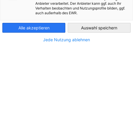
MEHR ANSEHEN
Anbieter verarbeitet. Der Anbieter kann ggf. auch Ihr
Verhalten beobachten und Nutzungsprofile bilden, ggf.
Ukraine
Deutsche Unternehmen für
auch außerhalb des EWR.
Sommerfest am 16. Juli 2026
Build-With-Ukraine gesucht
Alle akzeptieren
Auswahl speichern
Einladung
Datenbank
Jede Nutzung ablehnen
SEHEN SIE, WAS SIE VERPASST HABEN
KOMPLETTEN ARTIKEL LESEN
Aktuelles
vorherige
nächste
Mehr News & Events