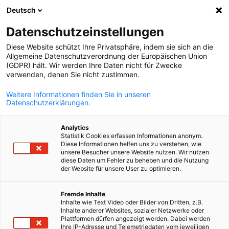
Deutsch
Suche öffnen
Navi
Ein
Deutsch-Ukrainische Indust
Datenschutzeinstellungen
Diese Website schützt Ihre Privatsphäre, indem sie sich an die
Allgemeine Datenschutzverordnung der Europäischen Union
(GDPR) hält. Wir werden Ihre Daten nicht für Zwecke
verwenden, denen Sie nicht zustimmen.
Weitere Informationen finden Sie in unseren
Datenschutzerklärungen.
Analytics
Statistik Cookies erfassen Informationen anonym.
Diese Informationen helfen uns zu verstehen, wie
unsere Besucher unsere Website nutzen. Wir nutzen
Deutsch-Ukrainische Industrie-
diese Daten um Fehler zu beheben und die Nutzung
AHK NEWS
AHK EVENT
der Website für unsere User zu optimieren.
und Handelskammer
German
Fremde Inhalte
NEUIGKEITEN
VERANSTALTUNG
Ihr Netzwerk für erfolgreiche Geschäfte
Inhalte wie Text Video oder Bilder von Dritten, z.B.
Inhalte anderer Websites, sozialer Netzwerke oder
Plattformen dürfen angezeigt werden. Dabei werden
Ihre IP-Adresse und Telemetriedaten vom jeweiligen