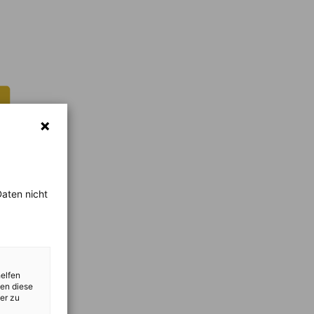
aten nicht
helfen
zen diese
er zu