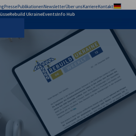
ng
Presse
Publikationen
Newsletter
Über uns
Karriere
Kontakt
Regional
üsse
Rebuild Ukraine
Events
Info Hub
uche