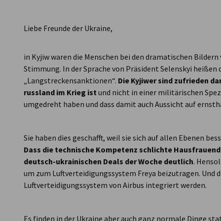
Liebe Freunde der Ukraine,
in Kyjiw waren die Menschen bei den dramatischen Bilder
Stimmung. In der Sprache von Präsident Selenskyi heißen 
„Langstreckensanktionen“.
Die Kyjiwer sind zufrieden d
russland im Krieg ist
und nicht in einer militärischen Spe
umgedreht haben und dass damit auch Aussicht auf ernsth
Sie haben dies geschafft, weil sie sich auf allen Ebenen bes
Dass die technische Kompetenz schlichte Hausfrauendr
deutsch-ukrainischen Deals der Woche deutlich
. Hensol
um zum Luftverteidigungssystem Freya beizutragen. Und di
Luftverteidigungssystem von Airbus integriert werden.
Es finden in der Ukraine aber auch ganz normale Dinge sta