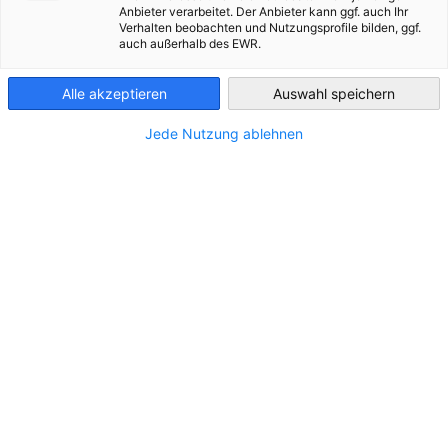
Anbieter verarbeitet. Der Anbieter kann ggf. auch Ihr
Energy Update #8 | 2025
Verhalten beobachten und Nutzungsprofile bilden, ggf.
Ukraine
auch außerhalb des EWR.
Die
Beschleunigung des Windenergieausbaus
als
Schlüssel für Energiesicherheit und Integration in den
Alle akzeptieren
Auswahl speichern
europäischen Strommarkt standen im Fokus des
internationalen
Forums
des Ukrainischen
Jede Nutzung ablehnen
Windenergieverbands am 9. und 10. September in Lwiw. Die
AHK Ukraine nahm an dem Forum teil und begrüßt die neuen
Perspektiven für deutsche Unternehmen in der Ukraine.
EU-Energiekommissar Dan Jørgensen und Giles Dickson,
CEO von WindEurope,
würdigten die Fortschritte der
Ukraine beim Umbau ihres Energiesystems
. Windkraft
trage nicht nur zur Stabilität des Netzes bei, sondern
fördere auch den Wiederaufbau und die Anbindung an die EU.
Internationale Entwicklungsbanken und lokale Banken