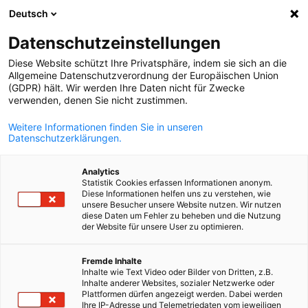
Deutsch
Suche öffnen
Navi
Ein
Datenschutzeinstellungen
Diese Website schützt Ihre Privatsphäre, indem sie sich an die
Allgemeine Datenschutzverordnung der Europäischen Union
(GDPR) hält. Wir werden Ihre Daten nicht für Zwecke
verwenden, denen Sie nicht zustimmen.
Weitere Informationen finden Sie in unseren
Datenschutzerklärungen.
Analytics
Statistik Cookies erfassen Informationen anonym.
News
16/09/2025
Diese Informationen helfen uns zu verstehen, wie
unsere Besucher unsere Website nutzen. Wir nutzen
diese Daten um Fehler zu beheben und die Nutzung
Mehr Turbinen, weniger
der Website für unsere User zu optimieren.
German
Abhängigkeit: Ukraine setzt au
Fremde Inhalte
Inhalte wie Text Video oder Bilder von Dritten, z.B.
sauberen Windstrom
Inhalte anderer Websites, sozialer Netzwerke oder
Plattformen dürfen angezeigt werden. Dabei werden
Ihre IP-Adresse und Telemetriedaten vom jeweiligen