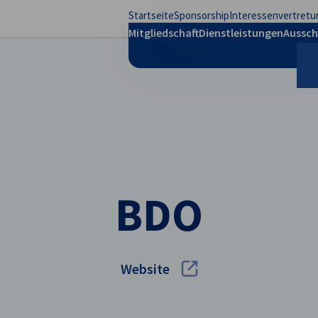
Startseite
Sponsorship
Interessenvertretu
stellungen schließen
Mitgliedschaft
Dienstleistungen
Aussch
S
BDO
Website