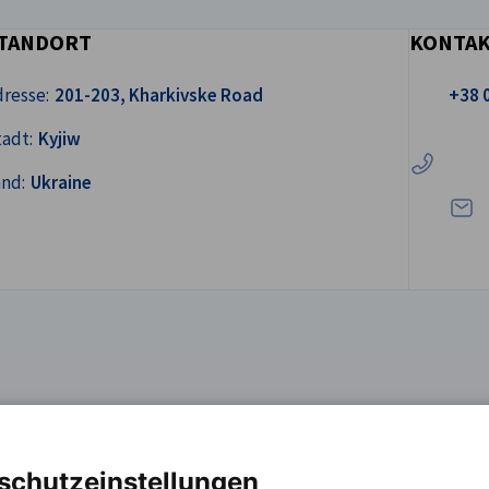
TANDORT
KONTA
Rufen Sie 
resse:
201-203, Kharkivske Road
+38 
Schre
adt:
Kyjiw
and:
Ukraine
tschaftsprüfung, Buchhaltung
schutzeinstellungen