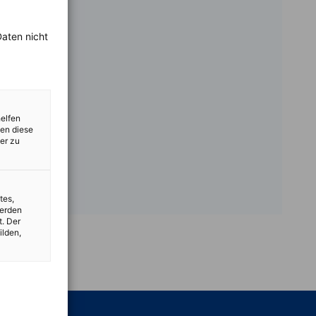
aten nicht
helfen
zen diese
er zu
tes,
werden
t. Der
ilden,
vest