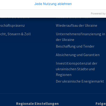
Jede Nutzung ablehnen
enstleistungen
Rebuild Ukraine
Powered by
isen in die Ukraine
Rebuild Ukraine Team
schäftspräsenz
Wiederaufbau der Ukraine
cht, Steuern & Zoll
Unternehmensfinanzierung in
der Ukraine
Beschaffung und Tender
Absicherung und Garantien
Investitionspotenzial der
ukrainischen Städte und
Regionen
Der ukrainische Energiemarkt
Regionale Einstellungen
Folge