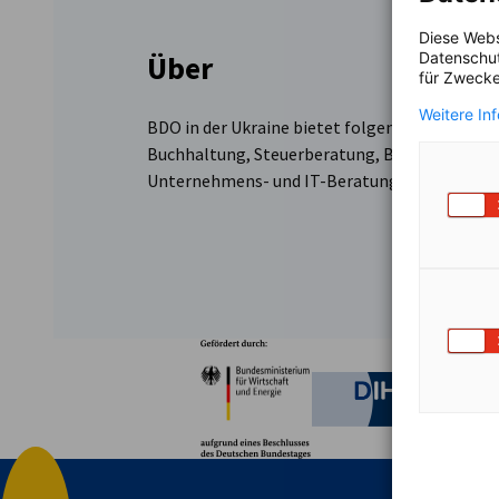
Diese Webs
Datenschut
Über
für Zwecke
Weitere In
BDO in der Ukraine bietet folgende Dienstleis
Buchhaltung, Steuerberatung, Bewertung (ein
Unternehmens- und IT-Beratung, Cybersicherh
Partner
Bundesministerium für W
Deutsche 