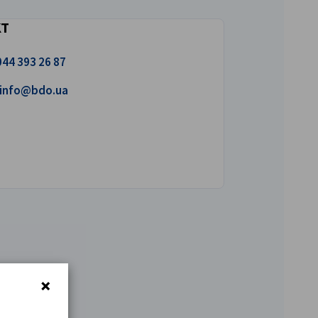
KT
uns an!
044 393 26 87
iben Sie uns eine E-Mail!
info@bdo.ua