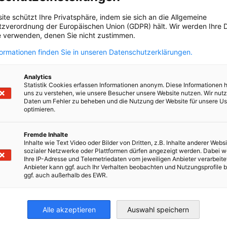
ite schützt Ihre Privatsphäre, indem sie sich an die Allgemeine
zverordnung der Europäischen Union (GDPR) hält. Wir werden Ihre D
 verwenden, denen Sie nicht zustimmen.
formationen finden Sie in unseren Datenschutzerklärungen.
tungen an: Wirtschaftsprüfung, Outsourcing der
schließlich Kriegsschäden), Unternehmensfinanzierung,
Analytics
eit und Schulungen.
Statistik Cookies erfassen Informationen anonym. Diese Informationen 
uns zu verstehen, wie unsere Besucher unsere Website nutzen. Wir nut
Daten um Fehler zu beheben und die Nutzung der Website für unsere Us
optimieren.
Fremde Inhalte
Inhalte wie Text Video oder Bilder von Dritten, z.B. Inhalte anderer Websi
sozialer Netzwerke oder Plattformen dürfen angezeigt werden. Dabei 
irtschaft und Energie
Ihre IP-Adresse und Telemetriedaten vom jeweiligen Anbieter verarbeite
Anbieter kann ggf. auch Ihr Verhalten beobachten und Nutzungsprofile b
Industrie- und Handelskammer
Industrie- und Handelskammer
AHK.de
ggf. auch außerhalb des EWR.
Germany Trade & In
Alle akzeptieren
Auswahl speichern