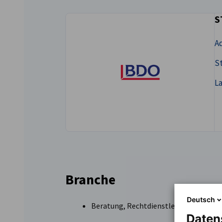
S
Ukraine
Ad
St
L
Branche
Deutsch
Beratung, Rechtdienstleistungen, Wir
Daten