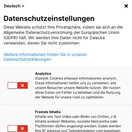
Deutsch
Suche öffnen
Navi
Ein
Datenschutzeinstellungen
Diese Website schützt Ihre Privatsphäre, indem sie sich an die
Allgemeine Datenschutzverordnung der Europäischen Union
(GDPR) hält. Wir werden Ihre Daten nicht für Zwecke
verwenden, denen Sie nicht zustimmen.
Weitere Informationen finden Sie in unseren
Datenschutzerklärungen.
Analytics
Statistik Cookies erfassen Informationen anonym.
Individuelle Lobbying-Anfrage
Diese Informationen helfen uns zu verstehen, wie
unsere Besucher unsere Website nutzen. Wir nutzen
diese Daten um Fehler zu beheben und die Nutzung
der Website für unsere User zu optimieren.
Die AHK Ukraine unterstützt ihre Mitgliedsunternehmen bei
German
individuellen Lobbying-Anfragen. Die meisten Anfragen, die im
Fremde Inhalte
Laufe des Jahres 2025 gestellt wurden, konnten erfolgreich
Inhalte wie Text Video oder Bilder von Dritten, z.B.
gelöst werden
Inhalte anderer Websites, sozialer Netzwerke oder
Plattformen dürfen angezeigt werden. Dabei werden
Ihre IP-Adresse und Telemetriedaten vom jeweiligen
Mitgliedsunternehmen der AHK Ukraine können sich mit