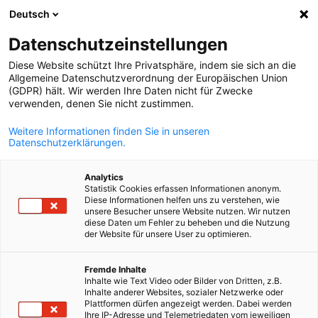
Deutsch
Suche öffnen
Navi
Ein
Datenschutzeinstellungen
Diese Website schützt Ihre Privatsphäre, indem sie sich an die
Allgemeine Datenschutzverordnung der Europäischen Union
(GDPR) hält. Wir werden Ihre Daten nicht für Zwecke
verwenden, denen Sie nicht zustimmen.
Weitere Informationen finden Sie in unseren
Datenschutzerklärungen.
Analytics
Statistik Cookies erfassen Informationen anonym.
Event
23/06/2026
Diese Informationen helfen uns zu verstehen, wie
unsere Besucher unsere Website nutzen. Wir nutzen
diese Daten um Fehler zu beheben und die Nutzung
Stand des ukrainischen
der Website für unsere User zu optimieren.
German
Solarenergieverbandes
Fremde Inhalte
Inhalte wie Text Video oder Bilder von Dritten, z.B.
Inhalte anderer Websites, sozialer Netzwerke oder
Plattformen dürfen angezeigt werden. Dabei werden
Intersolar Europe 2026: 23.–25. Juni, München
Ihre IP-Adresse und Telemetriedaten vom jeweiligen