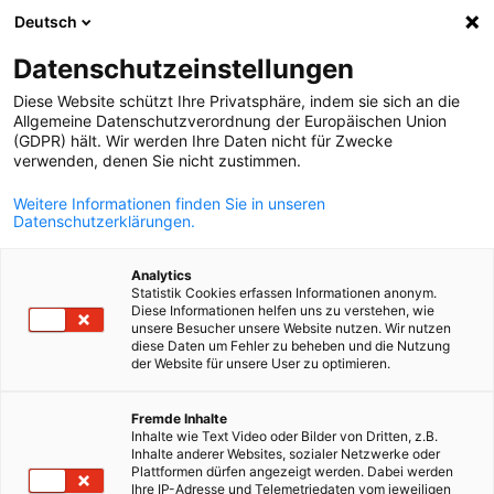
Deutsch
Відкрити по
Відк
Зак
Info Hub
Datenschutzeinstellungen
Diese Website schützt Ihre Privatsphäre, indem sie sich an die
Будьте в курсі актуальних новин та майбутніх заходів
Allgemeine Datenschutzverordnung der Europäischen Union
(GDPR) hält. Wir werden Ihre Daten nicht für Zwecke
AHK Ukraine. Дізнавайтеся про ключові бізнес-події,
verwenden, denen Sie nicht zustimmen.
можливості для нетворкінгу та ресурси для розвитку
Weitere Informationen finden Sie in unseren
вашого бізнесу в українсько-німецькому середовищі.
Datenschutzerklärungen.
Analytics
Statistik Cookies erfassen Informationen anonym.
Diese Informationen helfen uns zu verstehen, wie
unsere Besucher unsere Website nutzen. Wir nutzen
Показати фільтри та сортування
Параметри фільтра успішно оновлено
diese Daten um Fehler zu beheben und die Nutzung
der Website für unsere User zu optimieren.
Ukrainian
Fremde Inhalte
Inhalte wie Text Video oder Bilder von Dritten, z.B.
Inhalte anderer Websites, sozialer Netzwerke oder
Plattformen dürfen angezeigt werden. Dabei werden
Ihre IP-Adresse und Telemetriedaten vom jeweiligen