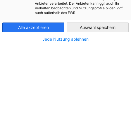
Anbieter verarbeitet. Der Anbieter kann ggf. auch Ihr
Ukraine
Verhalten beobachten und Nutzungsprofile bilden, ggf.
auch außerhalb des EWR.
Alle akzeptieren
Auswahl speichern
Jede Nutzung ablehnen
Summer Reception on 16 July 2026
Partnership Opportunities
НОВИНИ
НОВИНИ AHK
Читати повну версію статті