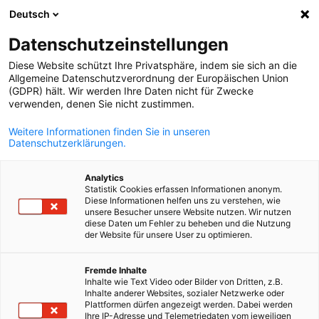
Deutsch
Відкрити по
Відк
Зак
Datenschutzeinstellungen
Diese Website schützt Ihre Privatsphäre, indem sie sich an die
Allgemeine Datenschutzverordnung der Europäischen Union
(GDPR) hält. Wir werden Ihre Daten nicht für Zwecke
verwenden, denen Sie nicht zustimmen.
Weitere Informationen finden Sie in unseren
Datenschutzerklärungen.
Analytics
Statistik Cookies erfassen Informationen anonym.
Закупівлі та тендери
Diese Informationen helfen uns zu verstehen, wie
unsere Besucher unsere Website nutzen. Wir nutzen
diese Daten um Fehler zu beheben und die Nutzung
der Website für unsere User zu optimieren.
Ukrainian
Міжнародні закупівлі та тендери в Україні
Участь у міжнародних закупівлях відкриває для бізнесу
Fremde Inhalte
Inhalte wie Text Video oder Bilder von Dritten, z.B.
нові можливості для розширення ринків, збільшення
Inhalte anderer Websites, sozialer Netzwerke oder
прибутків і зміцнення конкурентних позицій. Великі
Plattformen dürfen angezeigt werden. Dabei werden
Ihre IP-Adresse und Telemetriedaten vom jeweiligen
міжнародні організації, фінансові інституції та урядові