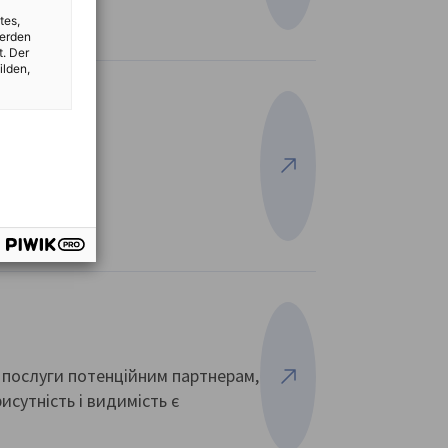
tes,
werden
t. Der
ilden,
Переглянути більше
ого бізнесу
о послуги потенційним партнерам,
Переглянути більше
исутність і видимість є