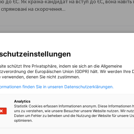
ю до ЄС. Як країна-кандидат на вступ до ЄС, вона навіть
спрямовані на скорочення...
 персоналу
schutzeinstellungen
ає добре підготовлену робочу силу, насамперед інженерів,
 у період війни доступність робочої сили залишається 
ite schützt Ihre Privatsphäre, indem sie sich an die Allgemeine
ередитися на найважливішому, ми...
zverordnung der Europäischen Union (GDPR) hält. Wir werden Ihre D
 verwenden, denen Sie nicht zustimmen.
formationen finden Sie in unseren Datenschutzerklärungen.
тавництво бізнесу
Analytics
Statistik Cookies erfassen Informationen anonym. Diese Informationen 
uns zu verstehen, wie unsere Besucher unsere Website nutzen. Wir nut
Daten um Fehler zu beheben und die Nutzung der Website für unsere Us
гою цієї послуги Німецько-Українська промислово-торго
optimieren.
ідтримує малі та середні німецькі компанії, які бажають