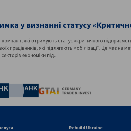
имка у визнанні статусу «Критичн
і компанії, які отримують статус «критичного підприємс
воїх працівників, які підлягають мобілізації. Це має на м
секторів економіки під...
nomic Affairs and Energy
Chamber of Commerce and Industry
hamber of Commerce and Industry
AHK.de
Germany Trade & In
ослуги
Rebuild Ukraine