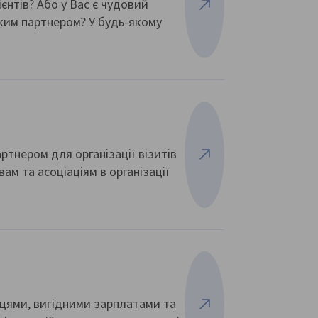
ієнтів? Або у Вас є чудовий
Переглянути більше
ьким партнером? У будь-якому
тнером для організації візитів
Переглянути більше
м та асоціаціям в організації
цями, вигідними зарплатами та
Переглянути більше