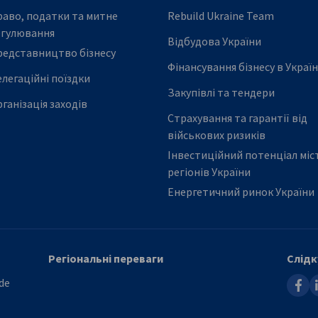
аво, податки та митне
Rebuild Ukraine Team
егулювання
Відбудова України
редставництво бізнесу
Фінансування бізнесу в Україн
легаційні поїздки
Закупівлі та тендери
ганізація заходів
Страхування та гарантії від
військових ризиків
Інвестиційний потенціал міст
регіонів України
Енергетичний ринок України
Регіональні переваги
Слідк
faceb
l
de