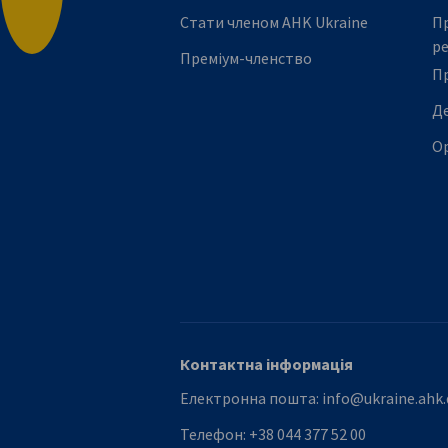
Стати членом АHK Ukraine
Пр
р
Преміум-членство
П
Де
Ор
Контактна інформація
Електронна пошта:
info@ukraine.ahk.
Телефон:
+38 044 377 52 00