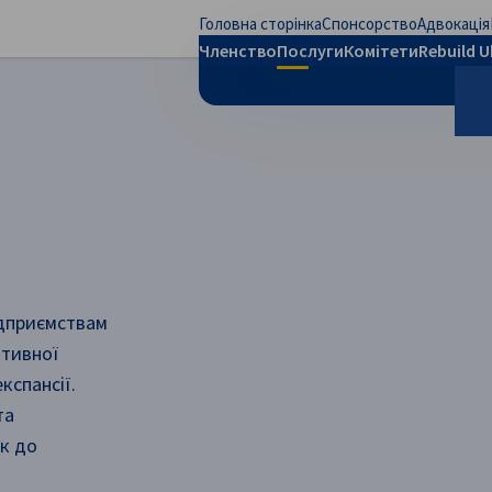
Головна сторінка
Спонсорство
Адвокація
рити налаштування
Членство
Послуги
Комітети
Rebuild U
П
ідприємствам
ктивної
кспансії.
та
к до