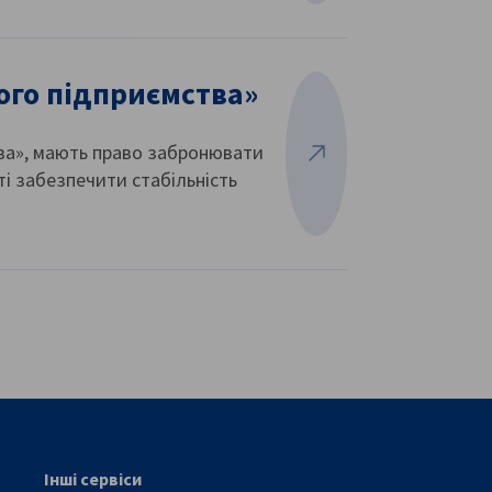
ого підприємства»
тва», мають право забронювати
Переглянути більше
еті забезпечити стабільність
vest
Інші сервіси