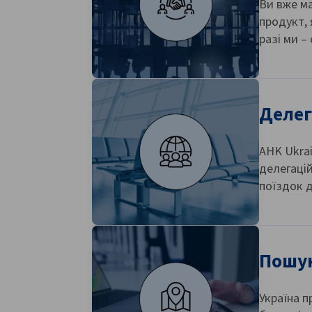
Ви вже ма
продукт, 
разі ми – 
Делег
AHK Ukrai
делегацій
поїздок д
Пошук
Україна 