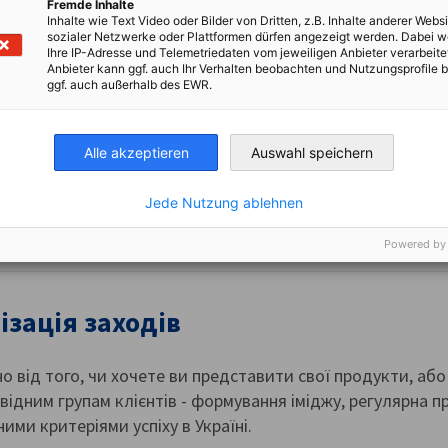
 увійти в український бізнес.
Fremde Inhalte
Inhalte wie Text Video oder Bilder von Dritten, z.B. Inhalte anderer Websi
sozialer Netzwerke oder Plattformen dürfen angezeigt werden. Dabei 
Ihre IP-Adresse und Telemetriedaten vom jeweiligen Anbieter verarbeite
Anbieter kann ggf. auch Ihr Verhalten beobachten und Nutzungsprofile b
ggf. auch außerhalb des EWR.
вковий бізнес
Alle akzeptieren
Auswahl speichern
і провідні виставки в Німеччині – платформа для успішн
Jede Nutzung ablehnen
Powered by
ізація заходів
 від того, чи хочете ви представити свої продукти, аб
відним групам клієнтів - формування іміджу, регулярна пр
ими критеріями успіху в Україні.