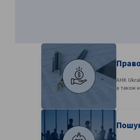
Ukraine
Право
AHK Ukrai
а також 
Пошук