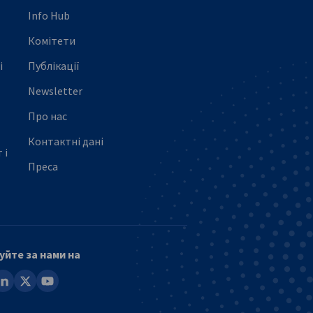
Info Hub
Комітети
і
Публікації
Newsletter
Про нас
Контактні дані
 і
Преса
уйте за нами на
ook
inkedin
x
youtube