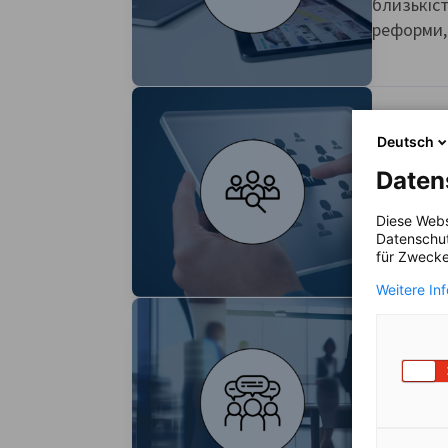
близькіст
реформи, 
Пошук
Deutsch
Daten
Україна м
Водночас
Diese Webs
могли зос
Datenschut
für Zwecke
Weitere In
Предс
За допомо
успішно п