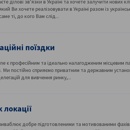
єте ділові зв’язки в Україні та хочете залучити нових кл
який Ви хочете реалізовувати в Україні разом із українс
саме ті, до кого Вам слід...
аційні поїздки
ne є професійним та ідеально налагодженим місцевим пар
. Ми постійно сприяємо приватним та державним установа
елегацій для вивчення ринку,...
 локації
приваблює добре підготовленими та мотивованими фахів