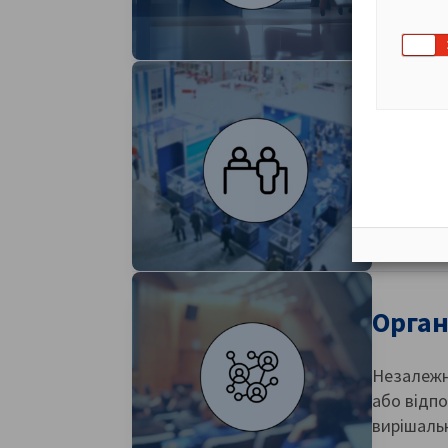
справу та
Виста
Міжнародн
Орган
Незалежно
або відпо
вирішальн