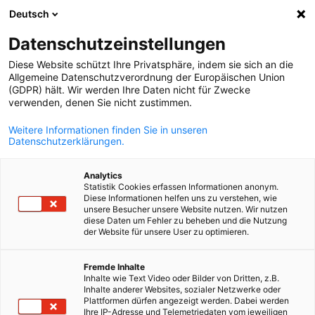
Deutsch
Відкрити по
Відк
Зак
Datenschutzeinstellungen
Diese Website schützt Ihre Privatsphäre, indem sie sich an die
Allgemeine Datenschutzverordnung der Europäischen Union
(GDPR) hält. Wir werden Ihre Daten nicht für Zwecke
verwenden, denen Sie nicht zustimmen.
Weitere Informationen finden Sie in unseren
Datenschutzerklärungen.
Analytics
Statistik Cookies erfassen Informationen anonym.
News
06/05/2025
Diese Informationen helfen uns zu verstehen, wie
unsere Besucher unsere Website nutzen. Wir nutzen
diese Daten um Fehler zu beheben und die Nutzung
Газовий ринок України –
der Website für unsere User zu optimieren.
Ukrainian
перспективи 2025
Fremde Inhalte
Inhalte wie Text Video oder Bilder von Dritten, z.B.
Inhalte anderer Websites, sozialer Netzwerke oder
Plattformen dürfen angezeigt werden. Dabei werden
Energy Update #5 | 2025
Ihre IP-Adresse und Telemetriedaten vom jeweiligen