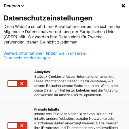
Deutsch
Відкрити по
Відк
Зак
Datenschutzeinstellungen
Diese Website schützt Ihre Privatsphäre, indem sie sich an die
Allgemeine Datenschutzverordnung der Europäischen Union
(GDPR) hält. Wir werden Ihre Daten nicht für Zwecke
verwenden, denen Sie nicht zustimmen.
Weitere Informationen finden Sie in unseren
Datenschutzerklärungen.
Analytics
Statistik Cookies erfassen Informationen anonym.
News
29/04/2026
Diese Informationen helfen uns zu verstehen, wie
unsere Besucher unsere Website nutzen. Wir nutzen
diese Daten um Fehler zu beheben und die Nutzung
Комітет з питань логістики т
der Website für unsere User zu optimieren.
Ukrainian
транспорту обрав нового
Fremde Inhalte
Inhalte wie Text Video oder Bilder von Dritten, z.B.
Голову
Inhalte anderer Websites, sozialer Netzwerke oder
Plattformen dürfen angezeigt werden. Dabei werden
Ihre IP-Adresse und Telemetriedaten vom jeweiligen