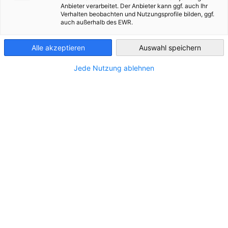
Anbieter verarbeitet. Der Anbieter kann ggf. auch Ihr
Ukraine
Committee Update
Verhalten beobachten und Nutzungsprofile bilden, ggf.
auch außerhalb des EWR.
29 квітня 2026 року Комітет з питань транспорту та
логістики AHK Ukraine обрав нового Голову Комітету.
Alle akzeptieren
Auswahl speichern
Jede Nutzung ablehnen
Ним став Костя Шеліпов.
Костя Шеліпов
Голова