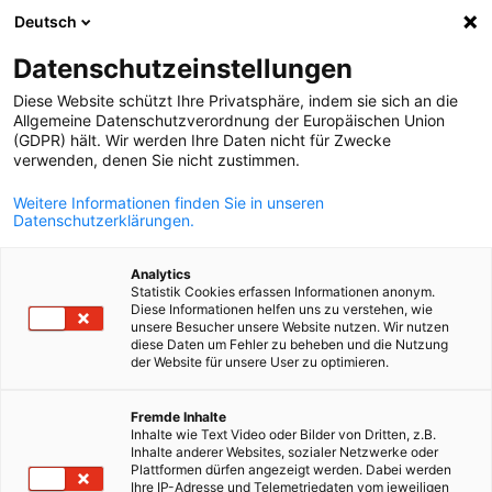
Deutsch
Відкрити по
Відк
Зак
Datenschutzeinstellungen
Diese Website schützt Ihre Privatsphäre, indem sie sich an die
Allgemeine Datenschutzverordnung der Europäischen Union
(GDPR) hält. Wir werden Ihre Daten nicht für Zwecke
verwenden, denen Sie nicht zustimmen.
Weitere Informationen finden Sie in unseren
Datenschutzerklärungen.
Analytics
Statistik Cookies erfassen Informationen anonym.
News
20/12/2024
Diese Informationen helfen uns zu verstehen, wie
unsere Besucher unsere Website nutzen. Wir nutzen
diese Daten um Fehler zu beheben und die Nutzung
Зелена відбудова: критична
der Website für unsere User zu optimieren.
Ukrainian
енергетична інфраструктура
Fremde Inhalte
Inhalte wie Text Video oder Bilder von Dritten, z.B.
та відновлювальна
Inhalte anderer Websites, sozialer Netzwerke oder
Plattformen dürfen angezeigt werden. Dabei werden
Ihre IP-Adresse und Telemetriedaten vom jeweiligen