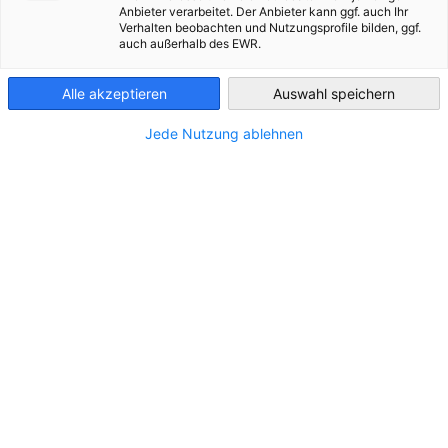
енергетика в Україні
Anbieter verarbeitet. Der Anbieter kann ggf. auch Ihr
Ukraine
Verhalten beobachten und Nutzungsprofile bilden, ggf.
auch außerhalb des EWR.
Публікація
Alle akzeptieren
Auswahl speichern
Jede Nutzung ablehnen