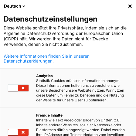
Deutsch
Відкрити по
Відк
Зак
Datenschutzeinstellungen
НАЗАД
Diese Website schützt Ihre Privatsphäre, indem sie sich an die
Allgemeine Datenschutzverordnung der Europäischen Union
REBUILD UKRAINE "Markt,
(GDPR) hält. Wir werden Ihre Daten nicht für Zwecke
verwenden, denen Sie nicht zustimmen.
Recht und Steuern" 2024 року
Weitere Informationen finden Sie in unseren
Datenschutzerklärungen.
*
Ім'я
Analytics
Statistik Cookies erfassen Informationen anonym.
Diese Informationen helfen uns zu verstehen, wie
unsere Besucher unsere Website nutzen. Wir nutzen
diese Daten um Fehler zu beheben und die Nutzung
*
Прізвище
der Website für unsere User zu optimieren.
Ukrainian
Fremde Inhalte
Inhalte wie Text Video oder Bilder von Dritten, z.B.
Inhalte anderer Websites, sozialer Netzwerke oder
Plattformen dürfen angezeigt werden. Dabei werden
*
Ihre IP-Adresse und Telemetriedaten vom jeweiligen
Email