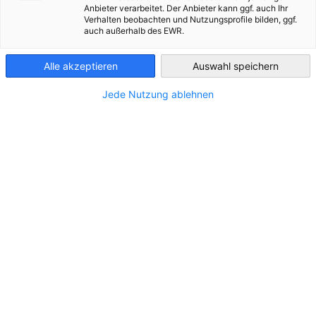
Anbieter verarbeitet. Der Anbieter kann ggf. auch Ihr
Ukraine
Verhalten beobachten und Nutzungsprofile bilden, ggf.
auch außerhalb des EWR.
Alle akzeptieren
Auswahl speichern
*
Компанія
Jede Nutzung ablehnen
*
Позиція
ЗАВАНТАЖИТИ ПУБЛІКАЦІЮ