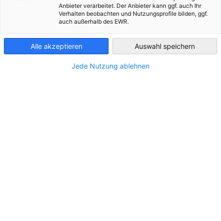
Anbieter verarbeitet. Der Anbieter kann ggf. auch Ihr
Ukraine
МІСЦЕЗНАХОДЖЕННЯ
Verhalten beobachten und Nutzungsprofile bilden, ggf.
auch außerhalb des EWR.
Адреса:
вул. Верхній Вал
Alle akzeptieren
Auswahl speichern
Місто:
Київ
Jede Nutzung ablehnen
Країна:
Україна
КОНТАКТИ
Дзвоніть нам!
+380 44 220 3300