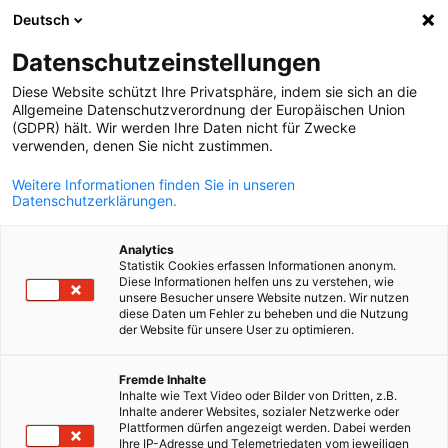
Deutsch
Відкрити по
Відк
Зак
Info Hub:
Новини
Datenschutzeinstellungen
Diese Website schützt Ihre Privatsphäre, indem sie sich an die
Будьте в курсі актуальних новин та майбутніх заходів
Allgemeine Datenschutzverordnung der Europäischen Union
(GDPR) hält. Wir werden Ihre Daten nicht für Zwecke
AHK Ukraine. Дізнавайтеся про ключові бізнес-події,
verwenden, denen Sie nicht zustimmen.
можливості для нетворкінгу та ресурси для розвитку
Weitere Informationen finden Sie in unseren
вашого бізнесу в українсько-німецькому середовищі.
Datenschutzerklärungen.
Analytics
Statistik Cookies erfassen Informationen anonym.
Diese Informationen helfen uns zu verstehen, wie
unsere Besucher unsere Website nutzen. Wir nutzen
Показати фільтри та сортування
Параметри фільтра успішно оновлено
diese Daten um Fehler zu beheben und die Nutzung
der Website für unsere User zu optimieren.
Ukrainian
Fremde Inhalte
Inhalte wie Text Video oder Bilder von Dritten, z.B.
Пов'язано з Новини
Inhalte anderer Websites, sozialer Netzwerke oder
Plattformen dürfen angezeigt werden. Dabei werden
Ihre IP-Adresse und Telemetriedaten vom jeweiligen