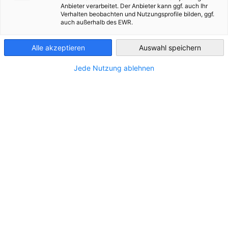
ВСІ НОВИНИ
ІНФОРМАЦІЯ ПРО КРАЇНУ
БЛОГ
ВАЖЛИВІ ОНОВЛЕН
Anbieter verarbeitet. Der Anbieter kann ggf. auch Ihr
Ukraine
Verhalten beobachten und Nutzungsprofile bilden, ggf.
auch außerhalb des EWR.
Alle akzeptieren
Auswahl speichern
Jede Nutzung ablehnen
Wiederaufbau der Ukraine Möglichkeiten für
internationale Investoren
НОВИНИ
Wirtschaft im Aufbruch