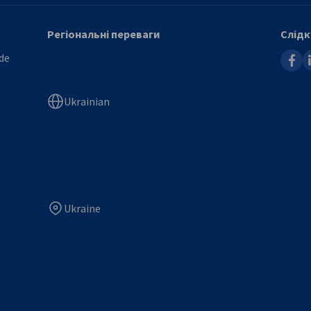
Регіональні переваги
Слідк
faceb
l
de
Ukrainian
Ukraine