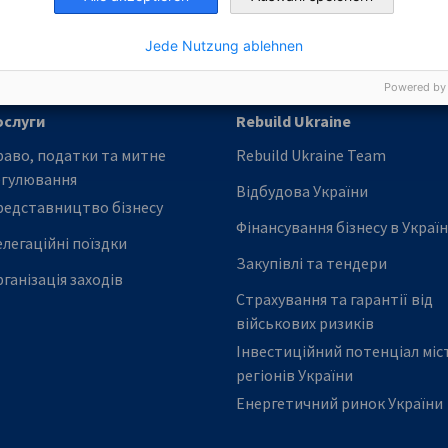
Jede Nutzung ablehnen
Powered by
ослуги
Rebuild Ukraine
аво, податки та митне
Rebuild Ukraine Team
егулювання
Відбудова України
редставництво бізнесу
Фінансування бізнесу в Україн
легаційні поїздки
Закупівлі та тендери
ганізація заходів
Страхування та гарантії від
військових ризиків
Інвестиційний потенціал міст
регіонів України
Енергетичний ринок України