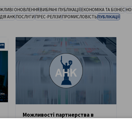
ЖЛИВІ ОНОВЛЕННЯ
ВИБРАНІ ПУБЛІКАЦІЇ
ЕКОНОМІКА ТА БІЗНЕС
НО
ДІЯ AHK
ПОСЛУГИ
ПРЕС-РЕЛІЗИ
ПРОМИСЛОВІСТЬ
ПУБЛІКАЦІЇ
Можливості партнерства в
публікаціях AHK Ukraine:
НОВИНИ
«Rebuild Ukraine – Markt, Recht,