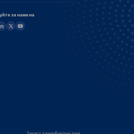
уйте за нами на
ook
inkedin
x
youtube
Захист даних
Вихідні дані