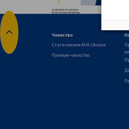
Членство
П
Повернутися до початку
Стати членом АHK Ukraine
Пр
р
Преміум-членство
П
Де
Ор