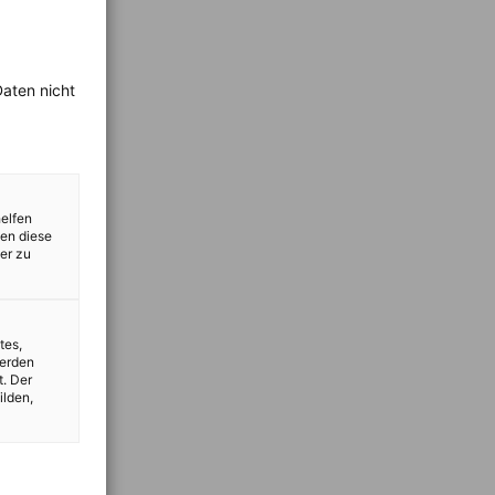
aten nicht
helfen
zen diese
er zu
tes,
werden
t. Der
ilden,
vest