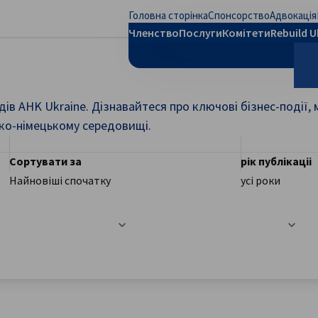
Головна сторінка
Спонсорство
Адвокація
рити налаштування
Членство
Послуги
Комітети
Rebuild U
дів AHK Ukraine. Дізнавайтеся про ключові бізнес-події,
П
ько-німецькому середовищі.
Сортувати за
рік публікаціі
Найновіші спочатку
усі роки