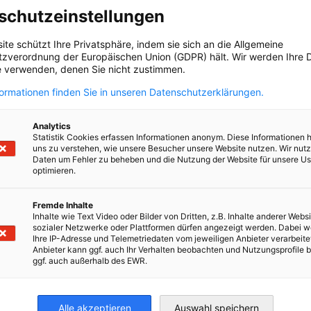
Steuern» та «Erfolgsgeschichten
schutzeinstellungen
aus der Ukraine: Resilienz
t
deutscher Unternehmen»
ite schützt Ihre Privatsphäre, indem sie sich an die Allgemeine
zverordnung der Europäischen Union (GDPR) hält. Wir werden Ihre D
AHK Ukraine Update #7 | 2025
 verwenden, denen Sie nicht zustimmen.
formationen finden Sie in unseren Datenschutzerklärungen.
ПУБЛІКАЦІЇ
Analytics
Statistik Cookies erfassen Informationen anonym. Diese Informationen 
uns zu verstehen, wie unsere Besucher unsere Website nutzen. Wir nut
Daten um Fehler zu beheben und die Nutzung der Website für unsere Us
optimieren.
Читати повну версію статті
Fremde Inhalte
Inhalte wie Text Video oder Bilder von Dritten, z.B. Inhalte anderer Websi
sozialer Netzwerke oder Plattformen dürfen angezeigt werden. Dabei 
Ihre IP-Adresse und Telemetriedaten vom jeweiligen Anbieter verarbeite
Anbieter kann ggf. auch Ihr Verhalten beobachten und Nutzungsprofile b
ggf. auch außerhalb des EWR.
nomic Affairs and Energy
Chamber of Commerce and Industry
hamber of Commerce and Industry
AHK.de
Germany Trade & In
Alle akzeptieren
Auswahl speichern