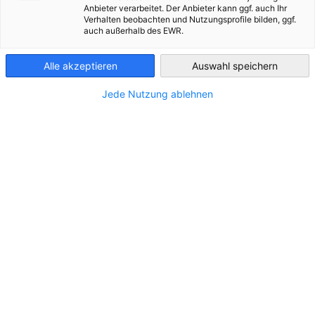
ВСІ НОВИНИ
ІНФОРМАЦІЯ ПРО КРАЇНУ
БЛОГ
ВАЖЛИВІ ОНОВЛЕН
Anbieter verarbeitet. Der Anbieter kann ggf. auch Ihr
Ukraine
Verhalten beobachten und Nutzungsprofile bilden, ggf.
auch außerhalb des EWR.
Alle akzeptieren
Auswahl speichern
Jede Nutzung ablehnen
Rebuild Ukraine Weekly 29 June ‒ 3 July
2026
НОВИНИ
Government authorises arms exports / New position
for defence cooperation at the AHK