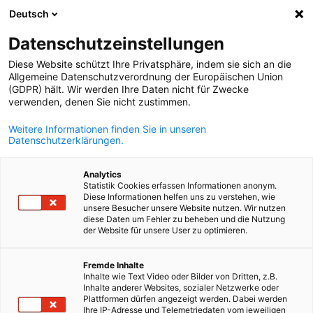
Deutsch
Відкрити по
Відк
Зак
Info Hub:
Новини
Datenschutzeinstellungen
Diese Website schützt Ihre Privatsphäre, indem sie sich an die
Будьте в курсі актуальних новин та майбутніх заходів
Allgemeine Datenschutzverordnung der Europäischen Union
(GDPR) hält. Wir werden Ihre Daten nicht für Zwecke
AHK Ukraine. Дізнавайтеся про ключові бізнес-події,
verwenden, denen Sie nicht zustimmen.
можливості для нетворкінгу та ресурси для розвитку
Weitere Informationen finden Sie in unseren
вашого бізнесу в українсько-німецькому середовищі.
Datenschutzerklärungen.
Analytics
Statistik Cookies erfassen Informationen anonym.
Diese Informationen helfen uns zu verstehen, wie
unsere Besucher unsere Website nutzen. Wir nutzen
Показати фільтри та сортування
Параметри фільтра успішно оновлено
diese Daten um Fehler zu beheben und die Nutzung
der Website für unsere User zu optimieren.
Ukrainian
Fremde Inhalte
Inhalte wie Text Video oder Bilder von Dritten, z.B.
Пов'язано з Новини
Inhalte anderer Websites, sozialer Netzwerke oder
Plattformen dürfen angezeigt werden. Dabei werden
Ihre IP-Adresse und Telemetriedaten vom jeweiligen