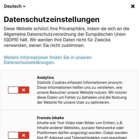
Deutsch
Відкрити по
Відк
Зак
Info Hub:
Новини
Datenschutzeinstellungen
Diese Website schützt Ihre Privatsphäre, indem sie sich an die
Будьте в курсі актуальних новин та майбутніх заходів
Allgemeine Datenschutzverordnung der Europäischen Union
(GDPR) hält. Wir werden Ihre Daten nicht für Zwecke
AHK Ukraine. Дізнавайтеся про ключові бізнес-події,
verwenden, denen Sie nicht zustimmen.
можливості для нетворкінгу та ресурси для розвитку
Weitere Informationen finden Sie in unseren
вашого бізнесу в українсько-німецькому середовищі.
Datenschutzerklärungen.
Analytics
Statistik Cookies erfassen Informationen anonym.
Diese Informationen helfen uns zu verstehen, wie
unsere Besucher unsere Website nutzen. Wir nutzen
Показати фільтри та сортування
Параметри фільтра успішно оновлено
diese Daten um Fehler zu beheben und die Nutzung
der Website für unsere User zu optimieren.
Ukrainian
Fremde Inhalte
Inhalte wie Text Video oder Bilder von Dritten, z.B.
Пов'язано з Новини
Inhalte anderer Websites, sozialer Netzwerke oder
Plattformen dürfen angezeigt werden. Dabei werden
Ihre IP-Adresse und Telemetriedaten vom jeweiligen