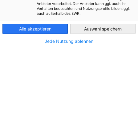
ВСІ НОВИНИ
ІНФОРМАЦІЯ ПРО КРАЇНУ
БЛОГ
ВАЖЛИВІ ОНОВЛЕН
Anbieter verarbeitet. Der Anbieter kann ggf. auch Ihr
Ukraine
Verhalten beobachten und Nutzungsprofile bilden, ggf.
auch außerhalb des EWR.
Alle akzeptieren
Auswahl speichern
Jede Nutzung ablehnen
Авторизований економічний оператор в
Україні: VIP-статус при проходженні
митних процедур
НОВИНИ
Legal Update #03 | 2024