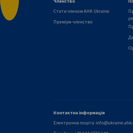
Членство
П
Повернутися до початку
Стати членом АHK Ukraine
Пр
р
Преміум-членство
П
Де
Ор
Контактна інформація
Електронна пошта:
info@ukraine.ahk.