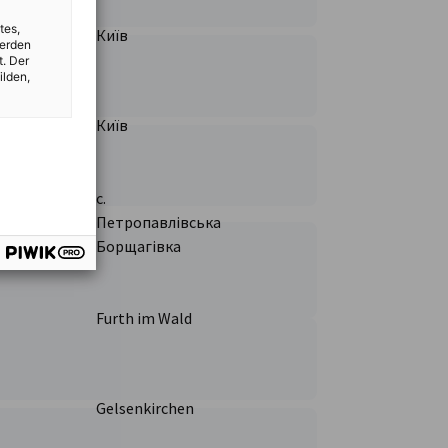
tes,
Київ
werden
t. Der
ilden,
Київ
с.
Петропавлівська
Борщагівка
Furth im Wald
Gelsenkirchen