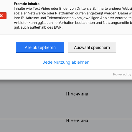
Fremde Inhalte
E)
Inhalte wie Text Video oder Bilder von Dritten, z.B. Inhalte anderer Websi
Україна
AINE)
sozialer Netzwerke oder Plattformen dürfen angezeigt werden. Dabei 
Ihre IP-Adresse und Telemetriedaten vom jeweiligen Anbieter verarbeite
Anbieter kann ggf. auch Ihr Verhalten beobachten und Nutzungsprofile b
ggf. auch außerhalb des EWR.
Україна
Alle akzeptieren
Auswahl speichern
Jede Nutzung ablehnen
Україна
Powered by
Німеччина
Німеччина