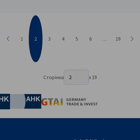
1
2
3
4
5
6
…
19
Попередня
Нас
Виберіть сторінку
Сторінка
2
з 19
Сторінка 2 з 19
nomic Affairs and Energy
Chamber of Commerce and Industry
hamber of Commerce and Industry
AHK.de
Germany Trade & In