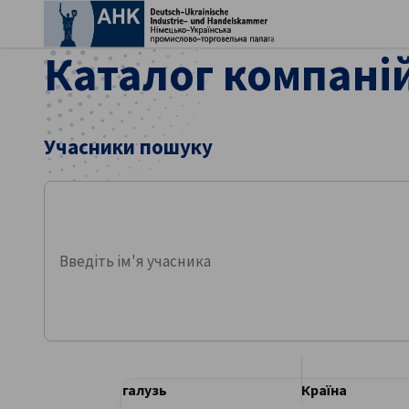
Зак
Каталог компані
Учасники пошуку
Учасники пошуку
Ukrainian
галузь
Країна