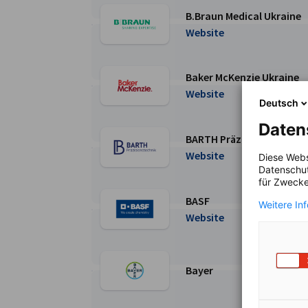
B.Braun Medical Ukraine
Перейти на сторінку B.Braun Medical Ukraine
Website
Baker McKenzie Ukraine
Перейти на сторінку Baker McKenzie Ukraine
Website
Deutsch
Daten
BARTH Präzisionstechnik
Перейти на сторінку BARTH Präzisionstechn
Website
Diese Webs
Datenschut
für Zwecke
BASF
Weitere In
Перейти на сторінку BASF
Website
Bayer
Перейти на сторінку Bayer