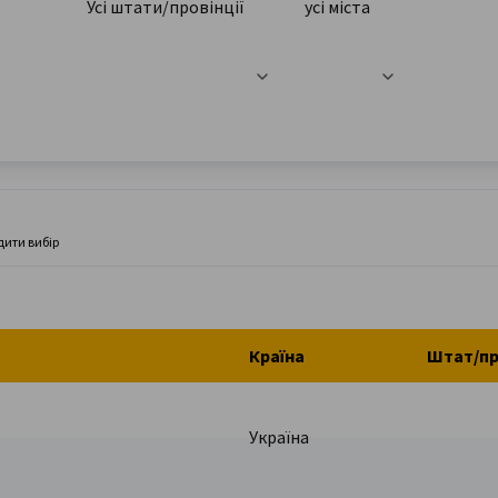
Усі штати/провінції
усі міста
дити вибір
Країна
Штат/пр
Україна