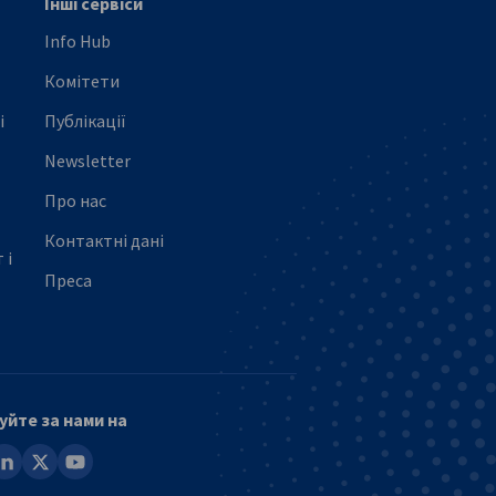
Інші сервіси
Info Hub
Комітети
і
Публікації
Newsletter
Про нас
Контактні дані
 і
Преса
уйте за нами на
ook
inkedin
x
youtube