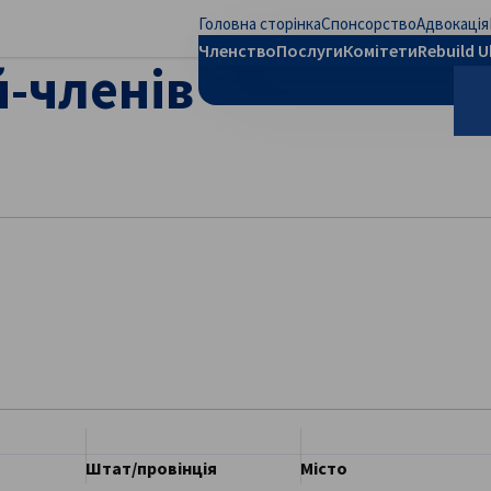
Головна сторінка
Спонсорство
Адвокація
рити налаштування
Членство
Послуги
Комітети
Rebuild U
й-членів
П
Штат/провінція
Місто