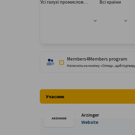
Усі галузі промисловості
Всі країни
Ukraine
Параметри фільтра успішно оновлено
Members4Members program
Натисніть на кнопку «Огляд», щоб підтвер
Учасник
Arzinger
Перейти на сторінку Arzinger
Website