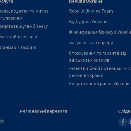
ослуги
Rebuild Ukraine
аво, податки та митне
Rebuild Ukraine Team
егулювання
Відбудова України
редставництво бізнесу
Фінансування бізнесу в Україн
легаційні поїздки
Закупівлі та тендери
ганізація заходів
Страхування та гарантії від
військових ризиків
Інвестиційний потенціал міст
регіонів України
Енергетичний ринок України
Регіональні переваги
Слідк
faceb
l
de