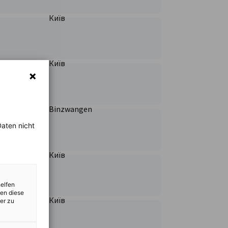
Київ
Київ
Binzwangen
aten nicht
Київ
helfen
zen diese
Київ
er zu