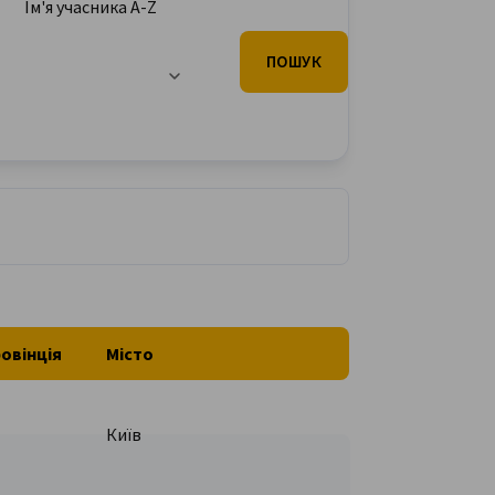
Ім'я учасника A-Z
ПОШУК
овінція
Місто
Київ