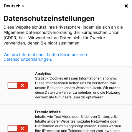
Deutsch
Suche öffnen
Navi
Ein
Info Hub:
Neuigkeiten
Datenschutzeinstellungen
Diese Website schützt Ihre Privatsphäre, indem sie sich an die
Bleiben Sie über die neuesten Nachrichten und
Allgemeine Datenschutzverordnung der Europäischen Union
(GDPR) hält. Wir werden Ihre Daten nicht für Zwecke
bevorstehenden Veranstaltungen der AHK Ukraine
verwenden, denen Sie nicht zustimmen.
informiert. Erfahren Sie mehr über wichtige Events,
Weitere Informationen finden Sie in unseren
Networking-Möglichkeiten und Ressourcen zur Förderun
Datenschutzerklärungen.
Ihres Unternehmens im deutsch-ukrainischen
Geschäftsumfeld.
Analytics
Statistik Cookies erfassen Informationen anonym.
Diese Informationen helfen uns zu verstehen, wie
unsere Besucher unsere Website nutzen. Wir nutzen
diese Daten um Fehler zu beheben und die Nutzung
der Website für unsere User zu optimieren.
German
Filter und Sortierung anzeigen
Filteroptionen wurden erfolgreich aktualisiert
Fremde Inhalte
Inhalte wie Text Video oder Bilder von Dritten, z.B.
Inhalte anderer Websites, sozialer Netzwerke oder
Plattformen dürfen angezeigt werden. Dabei werden
Ihre IP-Adresse und Telemetriedaten vom jeweiligen