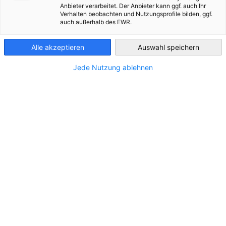
Anbieter verarbeitet. Der Anbieter kann ggf. auch Ihr
Im Zusammenhang mit Neuigkeiten
Verhalten beobachten und Nutzungsprofile bilden, ggf.
Ukraine
auch außerhalb des EWR.
ALLE NEUIGKEITEN
AHK EVENT
AHK NEWS
BLOG
DIENSTLEISTUNG
Alle akzeptieren
Auswahl speichern
Jede Nutzung ablehnen
UkraineConnect – neues
Finanzierungsprogramm der DEG