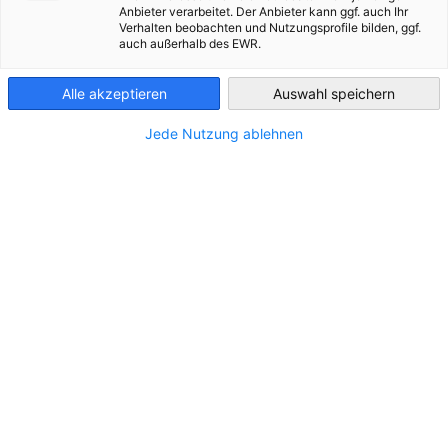
Anbieter verarbeitet. Der Anbieter kann ggf. auch Ihr
Im Zusammenhang mit Neuigkeiten
Verhalten beobachten und Nutzungsprofile bilden, ggf.
Ukraine
auch außerhalb des EWR.
ALLE NEUIGKEITEN
AHK EVENT
AHK NEWS
BLOG
DIENSTLEISTUNG
Alle akzeptieren
Auswahl speichern
Jede Nutzung ablehnen
Deutsch-Ukrainische Energiepartnerschaft