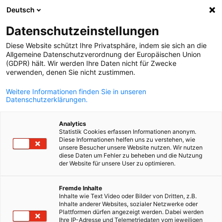
Deutsch
Suche öffnen
Navi
Ein
Info Hub:
Neuigkeiten
Datenschutzeinstellungen
Diese Website schützt Ihre Privatsphäre, indem sie sich an die
Bleiben Sie über die neuesten Nachrichten und
Allgemeine Datenschutzverordnung der Europäischen Union
(GDPR) hält. Wir werden Ihre Daten nicht für Zwecke
bevorstehenden Veranstaltungen der AHK Ukraine
verwenden, denen Sie nicht zustimmen.
informiert. Erfahren Sie mehr über wichtige Events,
Weitere Informationen finden Sie in unseren
Networking-Möglichkeiten und Ressourcen zur Förderun
Datenschutzerklärungen.
Ihres Unternehmens im deutsch-ukrainischen
Geschäftsumfeld.
Analytics
Statistik Cookies erfassen Informationen anonym.
Diese Informationen helfen uns zu verstehen, wie
unsere Besucher unsere Website nutzen. Wir nutzen
diese Daten um Fehler zu beheben und die Nutzung
der Website für unsere User zu optimieren.
German
Filter und Sortierung anzeigen
Filteroptionen wurden erfolgreich aktualisiert
Fremde Inhalte
Inhalte wie Text Video oder Bilder von Dritten, z.B.
Inhalte anderer Websites, sozialer Netzwerke oder
Plattformen dürfen angezeigt werden. Dabei werden
Ihre IP-Adresse und Telemetriedaten vom jeweiligen