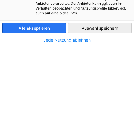
Anbieter verarbeitet. Der Anbieter kann ggf. auch Ihr
Im Zusammenhang mit Downloads
Verhalten beobachten und Nutzungsprofile bilden, ggf.
Ukraine
auch außerhalb des EWR.
ALLE DOWNLOADS
AHK NEWS
BUSINESS PUBLIKATIONEN
INDUSTR
Alle akzeptieren
Auswahl speichern
Jede Nutzung ablehnen
Rebuilding Ukraine through Private
Investment: Proposals from German
DOWNLOAD