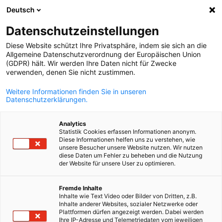
Deutsch
Suche öffnen
Navi
Ein
Info Hub:
Downloads
Datenschutzeinstellungen
Diese Website schützt Ihre Privatsphäre, indem sie sich an die
Bleiben Sie über die neuesten Nachrichten und
Allgemeine Datenschutzverordnung der Europäischen Union
(GDPR) hält. Wir werden Ihre Daten nicht für Zwecke
bevorstehenden Veranstaltungen der AHK Ukraine
verwenden, denen Sie nicht zustimmen.
informiert. Erfahren Sie mehr über wichtige Events,
Weitere Informationen finden Sie in unseren
Networking-Möglichkeiten und Ressourcen zur Förderun
Datenschutzerklärungen.
Ihres Unternehmens im deutsch-ukrainischen
Geschäftsumfeld.
Analytics
Statistik Cookies erfassen Informationen anonym.
Diese Informationen helfen uns zu verstehen, wie
unsere Besucher unsere Website nutzen. Wir nutzen
diese Daten um Fehler zu beheben und die Nutzung
der Website für unsere User zu optimieren.
German
Filter und Sortierung anzeigen
Filteroptionen wurden erfolgreich aktualisiert
Fremde Inhalte
Inhalte wie Text Video oder Bilder von Dritten, z.B.
Inhalte anderer Websites, sozialer Netzwerke oder
Plattformen dürfen angezeigt werden. Dabei werden
Ihre IP-Adresse und Telemetriedaten vom jeweiligen